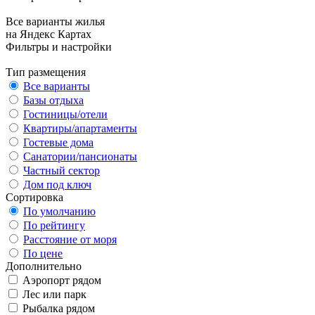
Все варианты жилья
на Яндекс Картах
Фильтры и настройки
Тип размещения
Все варианты
Базы отдыха
Гостиницы/отели
Квартиры/апартаменты
Гостевые дома
Санатории/пансионаты
Частный сектор
Дом под ключ
Сортировка
По умолчанию
По рейтингу
Расстояние от моря
По цене
Дополнительно
Аэропорт рядом
Лес или парк
Рыбалка рядом