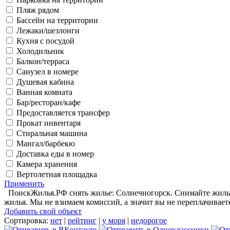
Пляж рядом
Бассейн на территории
Лежаки/шезлонги
Кухня с посудой
Холодильник
Балкон/терраса
Санузел в номере
Душевая кабина
Ванная комната
Бар/ресторан/кафе
Предоставляется трансфер
Прокат инвентаря
Стиральная машина
Мангал/барбекю
Доставка еды в номер
Камера хранения
Вертолетная площадка
Применить
ПоискЖилья.РФ снять жилье: Солнечногорск. Снимайте жилье 
жилья. Мы не взимаем комиссий, а значит вы не переплачивает
Добавить свой объект
Сортировка:
нет
|
рейтинг
|
у моря
|
недорогое