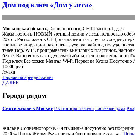
Дом под ключ «Дом у леса»
Московская область,
Солнечногорск, СНТ Рыгино-1, д.72
Ждём гостей в НОВЫЙ уютный домик у леса, полностью оборуд
2025 г. Расположен в СНТ, в отдалении от других соседей, пе
гостиная: индукционная плита, духовка, чайник, посуда, посудо
телевизор, WiFi, проигрыватель виниловых пластинок, настольн
белье. Ванная комната: душевая кабина, фен, полотенца и необ
Под ключ
Без хозяев
Мангал
Wi-Fi
Парковка
Кухня
Посуточно
10000 руб
/сутки
Варианты аренды жилья
ДАЛЕЕ
Города рядом
Снять жилье в Москве
Гостиницы и отели
Гостевые дома
Ква
Жилье в Солнечногорске. Снять жилье посуточно без посредни
2026 © Поиск Жилья РФ - поиск и бронирование жилья.
Поль