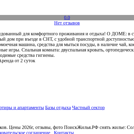
0.0
Нет отзывов
ованный для комфортного проживания и отдыха! О ДОМЕ: в стил
рвый дом при въезде в СНТ, с удобной транспортной доступность
моечная машина, средства для мыться посуды, в наличие чай, коф
ые игры. Спальная комната: двуспальная кровать, ортопедически
ходимые средства гигиены.
Аренда от 2 суток
ртиры и апартаменты
Базы отдыха
Частный сектор
ков. Цены 2026г, отзывы, фото ПоискЖилья.РФ снять жилье: Со
зовательское соглашение
Контакты