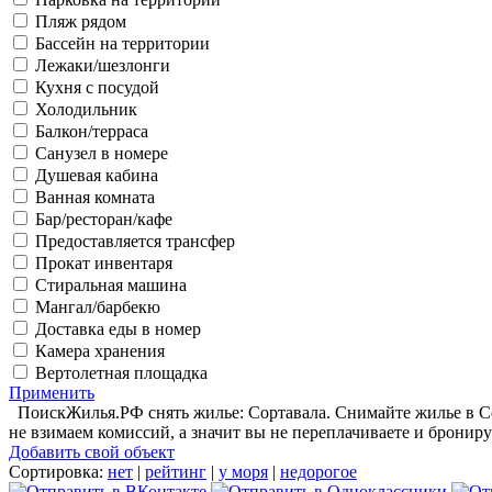
Пляж рядом
Бассейн на территории
Лежаки/шезлонги
Кухня с посудой
Холодильник
Балкон/терраса
Санузел в номере
Душевая кабина
Ванная комната
Бар/ресторан/кафе
Предоставляется трансфер
Прокат инвентаря
Стиральная машина
Мангал/барбекю
Доставка еды в номер
Камера хранения
Вертолетная площадка
Применить
ПоискЖилья.РФ снять жилье: Сортавала. Снимайте жилье в Со
не взимаем комиссий, а значит вы не переплачиваете и брониру
Добавить свой объект
Сортировка:
нет
|
рейтинг
|
у моря
|
недорогое