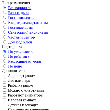
Тип размещения
Все варианты
Базы отдыха
Гостиницы/отели
Квартиры/апартаменты
Гостевые дома
Санатории/пансионаты
Частный сектор
Дом под ключ
Сортировка
По умолчанию
По рейтингу
Расстояние от моря
По цене
Дополнительно
Аэропорт рядом
Лес или парк
Рыбалка рядом
Можно с животными
Работают аниматоры
Игровая комната
Детская площадка
Парковка на территории