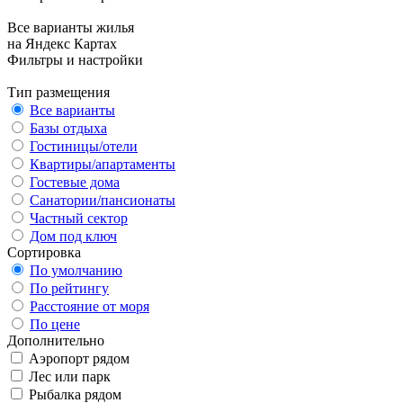
Все варианты жилья
на Яндекс Картах
Фильтры и настройки
Тип размещения
Все варианты
Базы отдыха
Гостиницы/отели
Квартиры/апартаменты
Гостевые дома
Санатории/пансионаты
Частный сектор
Дом под ключ
Сортировка
По умолчанию
По рейтингу
Расстояние от моря
По цене
Дополнительно
Аэропорт рядом
Лес или парк
Рыбалка рядом