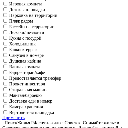
Игровая комната
Детская площадка
Парковка на территории
Пляж рядом
Бассейн на территории
Лежаки/шезлонги
Кухня с посудой
Холодильник
Балкон/терраса
Санузел в номере
Душевая кабина
Ванная комната
Бар/ресторан/кафе
Предоставляется трансфер
Прокат инвентаря
Стиральная машина
Мангал/барбекю
Доставка еды в номер
Камера хранения
Вертолетная площадка
Применить
ПоискЖилья.РФ снять жилье: Советск. Снимайте жилье в
Советске посуточно или на длительный срок без комиссий и