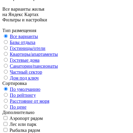
Все варианты жилья
на Яндекс Картах
Фильтры и настройки
Тип размещения
Все варианты
Базы отдыха
Гостиницы/отели
Квартиры/апартаменты
Гостевые дома
Санатории/пансионаты
Частный сектор
Дом под ключ
Сортировка
По умолчанию
По рейтингу
Расстояние от моря
По цене
Дополнительно
Аэропорт рядом
Лес или парк
Рыбалка рядом