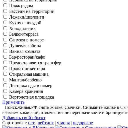
Пляж рядом
Бассейн на территории
Лежаки/шезлонги
Кухня с посудой
Холодильник
Балкон/терраса
Санузел в номере
Душевая кабина
Ванная комната
Бар/ресторан/кафе
Предоставляется трансфер
Прокат инвентаря
Стиральная машина
Мангал/барбекю
Доставка еды в номер
Камера хранения
Вертолетная площадка
Применить
ПоискЖилья.РФ снять жилье: Сычики. Снимайте жилье в Сычик
взимаем комиссий, а значит вы не переплачиваете и бронирует
Добавить свой объект
Сортировка:
нет
|
рейтинг
|
у моря
|
недорогое