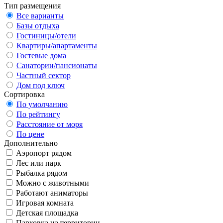
Тип размещения
Все варианты
Базы отдыха
Гостиницы/отели
Квартиры/апартаменты
Гостевые дома
Санатории/пансионаты
Частный сектор
Дом под ключ
Сортировка
По умолчанию
По рейтингу
Расстояние от моря
По цене
Дополнительно
Аэропорт рядом
Лес или парк
Рыбалка рядом
Можно с животными
Работают аниматоры
Игровая комната
Детская площадка
Парковка на территории