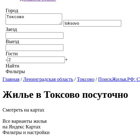
Город
Заезд
Выезд
Гости
-
+
Найти
Фильтры
Главная
/
Ленинградская область
/
Токсово
/
ПоискЖилья.РФ: Сн
Жилье в Токсово посуточно
Смотреть на картах
Все варианты жилья
на Яндекс Картах
Фильтры и настройки