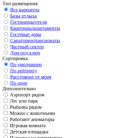
Тип размещения
Все варианты
Базы отдыха
Гостиницы/отели
Квартиры/апартаменты
Гостевые дома
Санатории/пансионаты
Частный сектор
Дом под ключ
Сортировка
По умолчанию
По рейтингу
Расстояние от моря
По цене
Дополнительно
Аэропорт рядом
Лес или парк
Рыбалка рядом
Можно с животными
Работают аниматоры
Игровая комната
Детская площадка
Парковка на территории