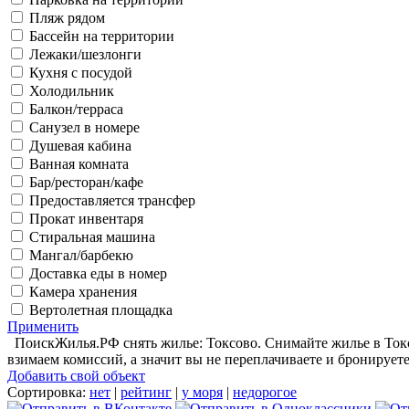
Пляж рядом
Бассейн на территории
Лежаки/шезлонги
Кухня с посудой
Холодильник
Балкон/терраса
Санузел в номере
Душевая кабина
Ванная комната
Бар/ресторан/кафе
Предоставляется трансфер
Прокат инвентаря
Стиральная машина
Мангал/барбекю
Доставка еды в номер
Камера хранения
Вертолетная площадка
Применить
ПоискЖилья.РФ снять жилье: Токсово. Снимайте жилье в Токсо
взимаем комиссий, а значит вы не переплачиваете и бронирует
Добавить свой объект
Сортировка:
нет
|
рейтинг
|
у моря
|
недорогое