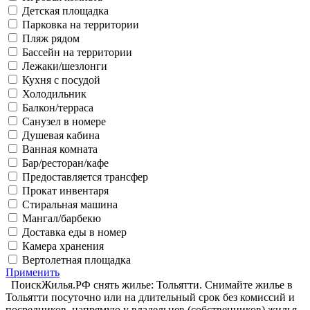
Детская площадка
Парковка на территории
Пляж рядом
Бассейн на территории
Лежаки/шезлонги
Кухня с посудой
Холодильник
Балкон/терраса
Санузел в номере
Душевая кабина
Ванная комната
Бар/ресторан/кафе
Предоставляется трансфер
Прокат инвентаря
Стиральная машина
Мангал/барбекю
Доставка еды в номер
Камера хранения
Вертолетная площадка
Применить
ПоискЖилья.РФ снять жилье: Тольятти. Снимайте жилье в
Тольятти посуточно или на длительный срок без комиссий и
посредников, напрямую у владельцев (собственников) жилья.