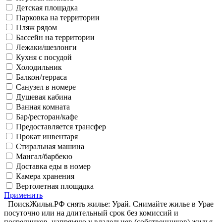
Детская площадка
Парковка на территории
Пляж рядом
Бассейн на территории
Лежаки/шезлонги
Кухня с посудой
Холодильник
Балкон/терраса
Санузел в номере
Душевая кабина
Ванная комната
Бар/ресторан/кафе
Предоставляется трансфер
Прокат инвентаря
Стиральная машина
Мангал/барбекю
Доставка еды в номер
Камера хранения
Вертолетная площадка
Применить
ПоискЖилья.РФ снять жилье: Урай. Снимайте жилье в Урае
посуточно или на длительный срок без комиссий и
посредников, напрямую у владельцев (собственников) жилья.