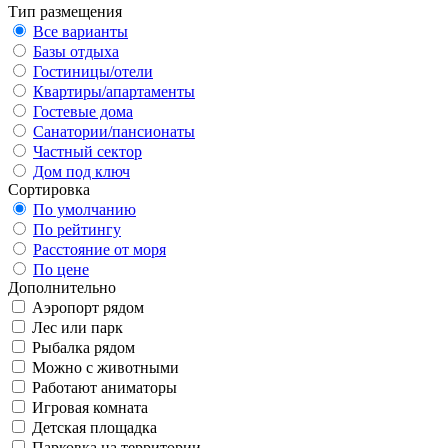
Тип размещения
Все варианты
Базы отдыха
Гостиницы/отели
Квартиры/апартаменты
Гостевые дома
Санатории/пансионаты
Частный сектор
Дом под ключ
Сортировка
По умолчанию
По рейтингу
Расстояние от моря
По цене
Дополнительно
Аэропорт рядом
Лес или парк
Рыбалка рядом
Можно с животными
Работают аниматоры
Игровая комната
Детская площадка
Парковка на территории