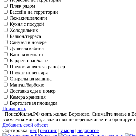
Пляж рядом
Бассейн на территории
Лежаки/шезлонги
Кухня с посудой
Холодильник
Балкон/терраса
Санузел в номере
Душевая кабина
Ванная комната
Бар/ресторан/кафе
Предоставляется трансфер
Прокат инвентаря
Стиральная машина
Мангал/барбекю
Доставка еды в номер
Камера хранения
Вертолетная площадка
Применить
ПоискЖилья.РФ снять жилье: Вороново. Снимайте жилье в Вор
взимаем комиссий, а значит вы не переплачиваете и бронирует
Добавить свой объект
Сортировка:
нет
|
рейтинг
|
у моря
|
недорогое