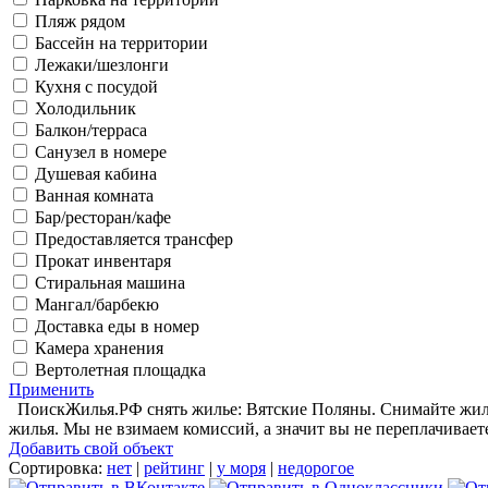
Пляж рядом
Бассейн на территории
Лежаки/шезлонги
Кухня с посудой
Холодильник
Балкон/терраса
Санузел в номере
Душевая кабина
Ванная комната
Бар/ресторан/кафе
Предоставляется трансфер
Прокат инвентаря
Стиральная машина
Мангал/барбекю
Доставка еды в номер
Камера хранения
Вертолетная площадка
Применить
ПоискЖилья.РФ снять жилье: Вятские Поляны. Снимайте жилье
жилья. Мы не взимаем комиссий, а значит вы не переплачивает
Добавить свой объект
Сортировка:
нет
|
рейтинг
|
у моря
|
недорогое