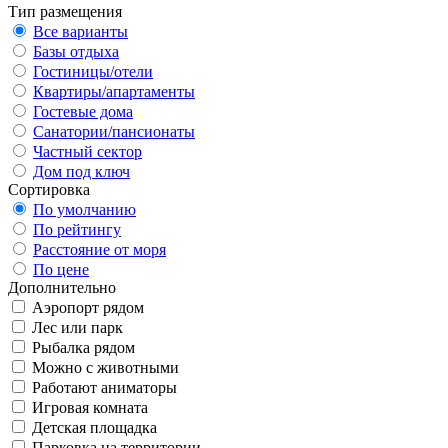
Тип размещения
Все варианты
Базы отдыха
Гостиницы/отели
Квартиры/апартаменты
Гостевые дома
Санатории/пансионаты
Частный сектор
Дом под ключ
Сортировка
По умолчанию
По рейтингу
Расстояние от моря
По цене
Дополнительно
Аэропорт рядом
Лес или парк
Рыбалка рядом
Можно с животными
Работают аниматоры
Игровая комната
Детская площадка
Парковка на территории