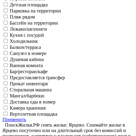
Детская площадка
Парковка на территории
Пляж рядом
Бассейн на территории
Лежаки/шезлонги
Кухня с посудой
Холодильник
Балкон/терраса
Санузел в номере
Душевая кабина
Ванная комната
Бар/ресторан/кафе
Предоставляется трансфер
Прокат инвентаря
Стиральная машина
Мангал/барбекю
Доставка еды в номер
Камера хранения
Вертолетная площадка
Применить
ПоискЖилья.РФ снять жилье: Ярцево. Снимайте жилье в
Ярцево посуточно или на длительный срок без комиссий и
посредников, напрямую у владельцев (собственников) жилья.