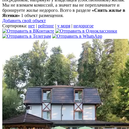
Мы не взимаем комиссий, а значит вы не переплачиваете и
бронируете жилье недорого. Всего в разделе
«Снять жилье в
Ясенки»
1 объект размещения
.
Добавить свой объект
Сортировка:
нет
|
рейтинг
|
у моря
|
недорогое