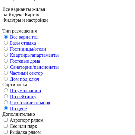
Все варианты жилья
на Яндекс Картах
Фильтры и настройки
Тип размещения
Все варианты
Базы отдыха
Гостиницы/отели
Квартиры/апартаменты
Гостевые дома
Санатории/пансионаты
Частный сектор
Дом под ключ
Сортировка
По умолчанию
По рейтингу
Расстояние от моря
По цене
Дополнительно
Аэропорт рядом
Лес или парк
Рыбалка рядом