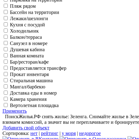
Пляж рядом
Бассейн на территории
Лежаки/шезлонги
Кухня с посудой
Холодильник
Балкон/терраса
Санузел в номере
Душевая кабина
Ванная комната
Бар/ресторан/кафе
Предоставляется трансфер
Прокат инвентаря
Стиральная машина
Мангал/барбекю
Доставка еды в номер
Камера хранения
Вертолетная площадка
Применить
ПоискЖилья.РФ снять жилье: Зеленга. Снимайте жилье в Зелен
взимаем комиссий, а значит вы не переплачиваете и бронирует
Добавить свой объект
Сортировка:
нет
|
рейтинг
|
у моря
|
недорогое