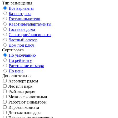
Тип размещения
Все варианты
Базы отдыха
Гостиницы/отели
Квартиры/апартаменты
Гостевые дома
Санатории/пансионаты
Частный сектор
Дом под ключ
Сортировка
По умолчанию
По рейтингу
Расстояние от моря
По цене
Дополнительно
Аэропорт рядом
Лес или парк
Рыбалка рядом
Можно с животными
Работают аниматоры
Игровая комната
Детская площадка
Парковка на территории