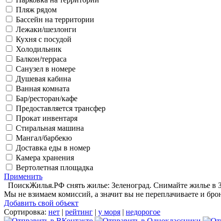
Пляж рядом
Бассейн на территории
Лежаки/шезлонги
Кухня с посудой
Холодильник
Балкон/терраса
Санузел в номере
Душевая кабина
Ванная комната
Бар/ресторан/кафе
Предоставляется трансфер
Прокат инвентаря
Стиральная машина
Мангал/барбекю
Доставка еды в номер
Камера хранения
Вертолетная площадка
Применить
ПоискЖилья.РФ снять жилье: Зеленоград. Снимайте жилье в Зе
Мы не взимаем комиссий, а значит вы не переплачиваете и бро
Добавить свой объект
Сортировка:
нет
|
рейтинг
|
у моря
|
недорогое