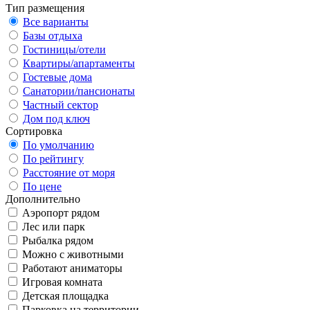
Тип размещения
Все варианты
Базы отдыха
Гостиницы/отели
Квартиры/апартаменты
Гостевые дома
Санатории/пансионаты
Частный сектор
Дом под ключ
Сортировка
По умолчанию
По рейтингу
Расстояние от моря
По цене
Дополнительно
Аэропорт рядом
Лес или парк
Рыбалка рядом
Можно с животными
Работают аниматоры
Игровая комната
Детская площадка
Парковка на территории