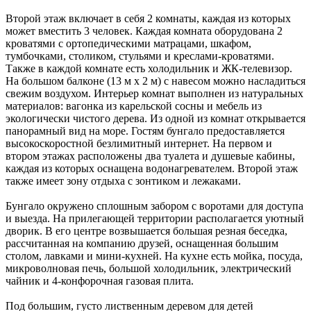
Второй этаж включает в себя 2 комнаты, каждая из которых
может вместить 3 человек. Каждая комната оборудована 2
кроватями с ортопедическими матрацами, шкафом,
тумбочками, столиком, стульями и креслами-кроватями.
Также в каждой комнате есть холодильник и ЖК-телевизор.
На большом балконе (13 м х 2 м) с навесом можно насладиться
свежим воздухом. Интерьер комнат выполнен из натуральных
материалов: вагонка из карельской сосны и мебель из
экологически чистого дерева. Из одной из комнат открывается
панорамный вид на море. Гостям бунгало предоставляется
высокоскоростной безлимитный интернет. На первом и
втором этажах расположены два туалета и душевые кабины,
каждая из которых оснащена водонагревателем. Второй этаж
также имеет зону отдыха с зонтиком и лежаками.
Бунгало окружено сплошным забором с воротами для доступа
и выезда. На прилегающей территории располагается уютный
дворик. В его центре возвышается большая резная беседка,
рассчитанная на компанию друзей, оснащенная большим
столом, лавками и мини-кухней. На кухне есть мойка, посуда,
микроволновая печь, большой холодильник, электрический
чайник и 4-конфорочная газовая плита.
Под большим, густо лиственным деревом для детей