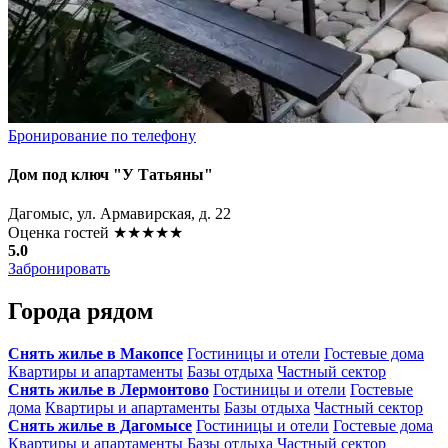
Бронирование по телефону
Дом под ключ "У Татьяны"
Дагомыс, ул. Армавирская, д. 22
Оценка гостей
★★★★★
5.0
Забронировать
Города рядом
Снять жилье в Макопсе
Гостиницы и отели
Гостевые дома
Квартиры и апартаменты
Базы отдыха
Частный сектор
Снять жилье в Лермонтово
Гостиницы и отели
Гостевые
дома
Квартиры и апартаменты
Базы отдыха
Частный сектор
Снять жилье в Дагомысе
Гостиницы и отели
Гостевые дома
Квартиры и апартаменты
Базы отдыха
Частный сектор