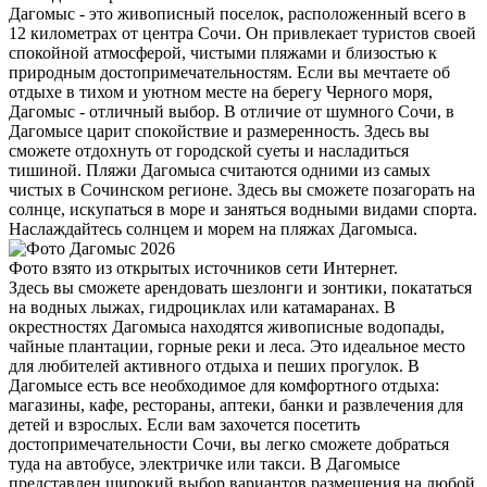
Дагомыс - это живописный поселок, расположенный всего в
12 километрах от центра Сочи. Он привлекает туристов своей
спокойной атмосферой, чистыми пляжами и близостью к
природным достопримечательностям. Если вы мечтаете об
отдыхе в тихом и уютном месте на берегу Черного моря,
Дагомыс - отличный выбор. В отличие от шумного Сочи, в
Дагомысе царит спокойствие и размеренность. Здесь вы
сможете отдохнуть от городской суеты и насладиться
тишиной. Пляжи Дагомыса считаются одними из самых
чистых в Сочинском регионе. Здесь вы сможете позагорать на
солнце, искупаться в море и заняться водными видами спорта.
Наслаждайтесь солнцем и морем на пляжах Дагомыса.
Фото взято из открытых источников сети Интернет.
Здесь вы сможете арендовать шезлонги и зонтики, покататься
на водных лыжах, гидроциклах или катамаранах. В
окрестностях Дагомыса находятся живописные водопады,
чайные плантации, горные реки и леса. Это идеальное место
для любителей активного отдыха и пеших прогулок. В
Дагомысе есть все необходимое для комфортного отдыха:
магазины, кафе, рестораны, аптеки, банки и развлечения для
детей и взрослых. Если вам захочется посетить
достопримечательности Сочи, вы легко сможете добраться
туда на автобусе, электричке или такси. В Дагомысе
представлен широкий выбор вариантов размещения на любой