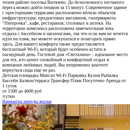
тихом районе поселка Витязево. До белоснежного песчаного
берега можно дойти пешком за 15 минут. Современное здание
с просторными террасами расположено вблизи объектов
инфраструктуры: продуктовых магазинов, гипермаркета
"Пятерочка", кафе, ресторанов, столовых и аптеки. На
территории комплекса расположена замечательная зона
отдыха с бассейном и шезлонгами, так что если вам не хочется
идти на пляж, вы можете искупаться и позагорать прямо
здесь. Для вашего комфорта также предоставляется
бесплатный Wi-Fi, который будет особенно кстати в
пасмурный день. Гостевой дом «Светалина» - идеальное место
для тех, кто ценит спокойный и комфортный отдых в
компании любимых людей. Вы непременно захотите
вернуться сюда еще не раз.
Детская площадка
Мангал
Wi-Fi
Парковка
Кухня
Рыбалка
Бассейн
Балкон/терраса
Трансфер
Пляж
Посуточно
Аренда от
1 суток
от 1500 до 4000 руб
/сутки
Варианты аренды жилья