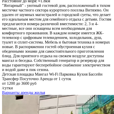
Расстояние до моря: ≈1.8км
"Янтарный" - уютный гостевой дом, расположенный в тихом
местечке частного сектора курортного поселка Витязево. Он
удален от шумных магистралей и городской суеты, что делает
его идеальным местом для семейного отдыха с детьми. Гостям
предлагаются номера различной вместимости: 2, 3 и 4-
местные, все они оснащены всем необходимым для
комфортного проживания. В каждом номере имеется ЖК-
телевизор с цифровым телевидением, холодильник, душ,
туалет и сплит-система. Мебель и бытовая техника в номерах
новые. В распоряжении гостей обустроенная кухня с
обеденными зонами для самостоятельного приготовления
блюд. Для приятного отдыха на свежем воздухе доступны
мангал и беседка. Собственный генератор и резервуар для
воды гарантируют бесперебойное снабжение электричеством
и водой даже в пик сезона.
Детская площадка
Мангал
Wi-Fi
Парковка
Кухня
Бассейн
Трансфер
Посуточно
Аренда от 1 суток
от 1200 до 3600 руб
/сутки
Варианты аренды жилья