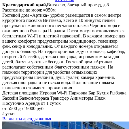
Краснодарский край,
Витязево, Звездный проезд, д.8
Расстояние до моря: ≈950м
Гостевой дом «Артика» удобно размещается в самом центре
курортного поселка Витязево, всего в 10 минутах пешей
прогулки от живописного песчаного пляжа Черного моря и
оживленного бульвара Паралия. Гости могут воспользоваться
бесплатным Wi-Fi и платной парковкой. В каждом номере для
вашего комфорта предусмотрены кондиционер, телевизор,
фен, сейф и холодильник. От каждого номера открывается
доступ к балкону. На территории вас ждут столовая, кафе-бар,
открытый бассейн, детская площадка, игровая комната для
детей, батут и уютные беседки. Гостевой дом «Артика»
располагает собственным благоустроенным пляжем. На
пляжной территории для удобства отдыхающих
предусмотрены шезлонги, душ, туалет, камера хранения,
детская площадка и питьевая вода. Пользование пляжем
включено в стоимость проживания.
Детская площадка
Игровая
Wi-Fi
Парковка
Бар
Кухня
Рыбалка
Бассейн
Балкон/терраса
Трансфер
Аниматоры
Пляж
Посуточно
Аренда от 1 суток
от 5500 до 19000 руб
/сутки
Варианты аренды жилья