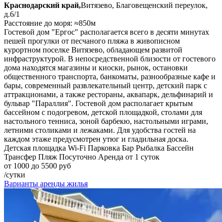
Краснодарский край,
Витязево, Благовещенский переулок,
д.6/1
Расстояние до моря: ≈850м
Гостевой дом "Ергос" располагается всего в десяти минутах
пешей прогулки от песчаного пляжа в живописном
курортном поселке Витязево, обладающем развитой
инфраструктурой. В непосредственной близости от гостевого
дома находятся магазины и киоски, рынок, остановки
общественного транспорта, банкоматы, разнообразные кафе и
бары, современный развлекательный центр, детский парк с
аттракционами, а также рестораны, аквапарк, дельфинарий и
бульвар "Параллия". Гостевой дом располагает крытым
бассейном с подогревом, детской площадкой, столами для
настольного тенниса, зоной барбекю, настольными играми,
летними столиками и лежаками. Для удобства гостей на
каждом этаже предусмотрен утюг и гладильная доска.
Детская площадка
Wi-Fi
Парковка
Бар
Рыбалка
Бассейн
Трансфер
Пляж
Посуточно
Аренда от 1 суток
от 1000 до 5500 руб
/сутки
Варианты аренды жилья