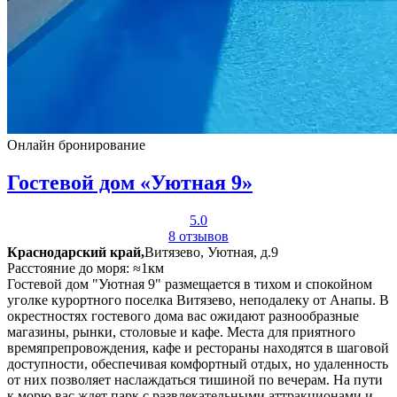
Онлайн бронирование
Гостевой дом «Уютная 9»
5.0
8 отзывов
Краснодарский край,
Витязево, Уютная, д.9
Расстояние до моря: ≈1км
Гостевой дом "Уютная 9" размещается в тихом и спокойном
уголке курортного поселка Витязево, неподалеку от Анапы. В
окрестностях гостевого дома вас ожидают разнообразные
магазины, рынки, столовые и кафе. Места для приятного
времяпрепровождения, кафе и рестораны находятся в шаговой
доступности, обеспечивая комфортный отдых, но удаленность
от них позволяет наслаждаться тишиной по вечерам. На пути
к морю вас ждет парк с развлекательными аттракционами и