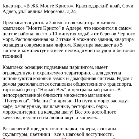
Квартира «В ЖК Монте Кристо»,
Краснодарский край
,
Сочи,
Адлер
,
ул.Павлика Морозова, д.24
Предлагается уютная 2-комнатная квартира в жилом
комплексе "Монте Кристо" в Адлере, что находится в самом
центре района, всего в 10 минутах ходьбы от берегов Черного
моря. Расположенная на 2 этаже 9-этажного здания, квартира
оснащена современным лифтом. Квартира вмещает до 5
гостей и комплектуется всей необходимой посудой и бытовой
техникой.
Комплекс оснащен подземным паркингом, имеет
огражденную и охраняемую территорию, а для доступа
используются кодовый замок и домофонная система. Рядом с
домом располагаются остановки общественного транспорта,
торговый центр "Новый Век" и центральный рынок. В
непосредственной близости множество магазинов:
"Пятерочка", "Магнит" и другие. По пути к морю вас ждут
кафе, хачапурные, шашлычные, рестораны, бары,
мороженитерии на каждом шагу! Все это достойного
качества, вкусно и на любой вкус и кошелек.
Развлечений предостаточно: парки, скверы, фонтаны,
скульптуры, цветники - все в шаговой доступности.