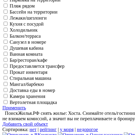
Пляж рядом
Бассейн на территории
Лежаки/шезлонги
Кухня с посудой
Холодильник
Балкон/терраса
Санузел в номере
Душевая кабина
Ванная комната
Бар/ресторан/кафе
Предоставляется трансфер
Прокат инвентаря
Стиральная машина
Мангал/барбекю
Доставка еды в номер
Камера хранения
Вертолетная площадка
Применить
ПоискЖилья.РФ снять жилье: Хоста. Снимайте отель/гостиницу
не взимаем комиссий, а значит вы не переплачиваете и брониру
Добавить свой объект
Сортировка:
нет
|
рейтинг
|
у моря
|
недорогое