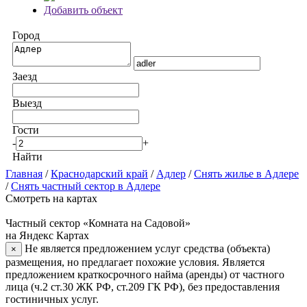
Добавить объект
Город
Заезд
Выезд
Гости
-
+
Найти
Главная
/
Краснодарский край
/
Адлер
/
Снять жилье в Адлере
/
Снять частный сектор в Адлере
Смотреть на картах
Частный сектор «Комната на Садовой»
на Яндекс Картах
Не является предложением услуг средства (объекта)
×
размещения, но предлагает похожие условия. Является
предложением краткосрочного найма (аренды) от частного
лица (ч.2 ст.30 ЖК РФ, ст.209 ГК РФ), без предоставления
гостиничных услуг.