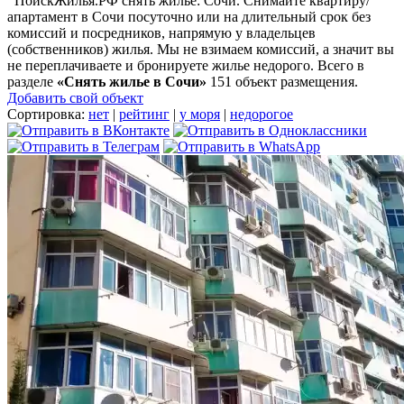
ПоискЖилья.РФ снять жилье: Сочи. Снимайте квартиру/
апартамент в Сочи посуточно или на длительный срок без
комиссий и посредников, напрямую у владельцев
(собственников) жилья. Мы не взимаем комиссий, а значит вы
не переплачиваете и бронируете жилье недорого. Всего в
разделе
«Снять жилье в Сочи»
151 объект размещения
.
Добавить свой объект
Сортировка:
нет
|
рейтинг
|
у моря
|
недорогое