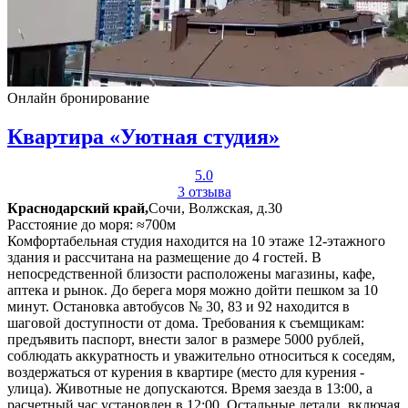
Онлайн бронирование
Квартира «Уютная студия»
5.0
3 отзыва
Краснодарский край,
Сочи, Волжская, д.30
Расстояние до моря: ≈700м
Комфортабельная студия находится на 10 этаже 12-этажного
здания и рассчитана на размещение до 4 гостей. В
непосредственной близости расположены магазины, кафе,
аптека и рынок. До берега моря можно дойти пешком за 10
минут. Остановка автобусов № 30, 83 и 92 находится в
шаговой доступности от дома. Требования к съемщикам:
предъявить паспорт, внести залог в размере 5000 рублей,
соблюдать аккуратность и уважительно относиться к соседям,
воздержаться от курения в квартире (место для курения -
улица). Животные не допускаются. Время заезда в 13:00, а
расчетный час установлен в 12:00. Остальные детали, включая