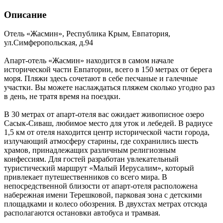
Описание
Отель «Жасмин»,
Республика Крым
,
Евпатория
,
ул.Симферопольская, д.94
Апарт-отель «Жасмин» находится в самом начале
исторической части Евпатории, всего в 150 метрах от берега
моря. Пляжи здесь сочетают в себе песчаные и галечные
участки. Вы можете наслаждаться пляжем сколько угодно раз
в день, не тратя время на поездки.
В 30 метрах от апарт-отеля вас ожидает живописное озеро
Сасык-Сиваш, любимое место для уток и лебедей. В радиусе
1,5 км от отеля находится центр исторической части города,
излучающий атмосферу старины, где сохранились шесть
храмов, принадлежащих различным религиозным
конфессиям. Для гостей разработан увлекательный
туристический маршрут «Малый Иерусалим», который
привлекает путешественников со всего мира. В
непосредственной близости от апарт-отеля расположена
набережная имени Терешковой, парковая зона с детскими
площадками и колесо обозрения. В двухстах метрах отсюда
располагаются остановки автобуса и трамвая.