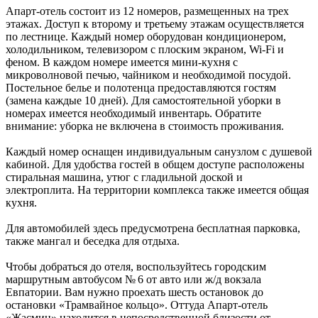
Апарт-отель состоит из 12 номеров, размещенных на трех
этажах. Доступ к второму и третьему этажам осуществляется
по лестнице. Каждый номер оборудован кондиционером,
холодильником, телевизором с плоским экраном, Wi-Fi и
феном. В каждом номере имеется мини-кухня с
микроволновой печью, чайником и необходимой посудой.
Постельное белье и полотенца предоставляются гостям
(замена каждые 10 дней). Для самостоятельной уборки в
номерах имеется необходимый инвентарь. Обратите
внимание: уборка не включена в стоимость проживания.
Каждый номер оснащен индивидуальным санузлом с душевой
кабиной. Для удобства гостей в общем доступе расположены
стиральная машина, утюг с гладильной доской и
электроплита. На территории комплекса также имеется общая
кухня.
Для автомобилей здесь предусмотрена бесплатная парковка,
также мангал и беседка для отдыха.
Чтобы добраться до отеля, воспользуйтесь городским
маршрутным автобусом № 6 от авто или ж/д вокзала
Евпатории. Вам нужно проехать шесть остановок до
остановки «Трамвайное кольцо». Оттуда Апарт-отель
«Жасмин» находится в непосредственной близости от