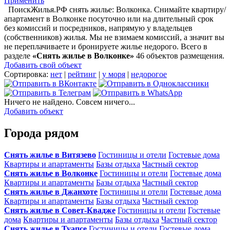
Применить
ПоискЖилья.РФ снять жилье: Волконка. Снимайте квартиру/
апартамент в Волконке посуточно или на длительный срок
без комиссий и посредников, напрямую у владельцев
(собственников) жилья. Мы не взимаем комиссий, а значит вы
не переплачиваете и бронируете жилье недорого. Всего в
разделе
«Снять жилье в Волконке»
46 объектов размещения
.
Добавить свой объект
Сортировка:
нет
|
рейтинг
|
у моря
|
недорогое
Ничего не найдено. Совсем ничего...
Добавить объект
Города рядом
Снять жилье в Витязево
Гостиницы и отели
Гостевые дома
Квартиры и апартаменты
Базы отдыха
Частный сектор
Снять жилье в Волконке
Гостиницы и отели
Гостевые дома
Квартиры и апартаменты
Базы отдыха
Частный сектор
Снять жилье в Джанхоте
Гостиницы и отели
Гостевые дома
Квартиры и апартаменты
Базы отдыха
Частный сектор
Снять жилье в Совет-Квадже
Гостиницы и отели
Гостевые
дома
Квартиры и апартаменты
Базы отдыха
Частный сектор
Снять жилье в Туапсе
Гостиницы и отели
Гостевые дома