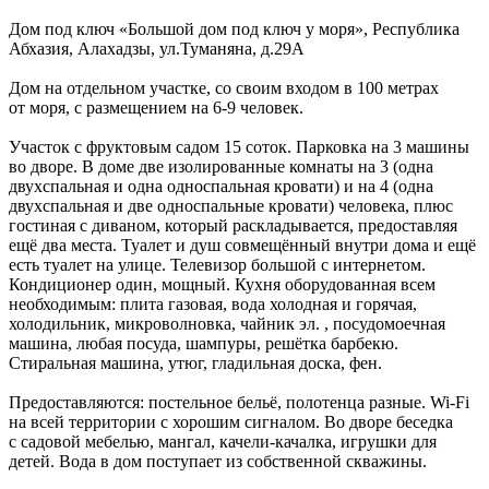
Дом под ключ «Большой дом под ключ у моря»,
Республика
Абхазия
,
Алахадзы
,
ул.Туманяна, д.29А
Дом на отдельном участке, со своим входом в 100 метрах
от моря, с размещением на 6-9 человек.
Участок с фруктовым садом 15 соток. Парковка на 3 машины
во дворе. В доме две изолированные комнаты на 3 (одна
двухспальная и одна односпальная кровати) и на 4 (одна
двухспальная и две односпальные кровати) человека, плюс
гостиная с диваном, который раскладывается, предоставляя
ещё два места. Туалет и душ совмещённый внутри дома и ещё
есть туалет на улице. Телевизор большой с интернетом.
Кондиционер один, мощный. Кухня оборудованная всем
необходимым: плита газовая, вода холодная и горячая,
холодильник, микроволновка, чайник эл. , посудомоечная
машина, любая посуда, шампуры, решётка барбекю.
Стиральная машина, утюг, гладильная доска, фен.
Предоставляются: постельное бельё, полотенца разные. Wi-Fi
на всей территории с хорошим сигналом. Во дворе беседка
с садовой мебелью, мангал, качели-качалка, игрушки для
детей. Вода в дом поступает из собственной скважины.