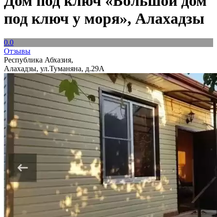
Дом под ключ «Большой дом
под ключ у моря», Алахадзы
0.0
Отзывы
Республика Абхазия,
Алахадзы, ул.Туманяна, д.29А