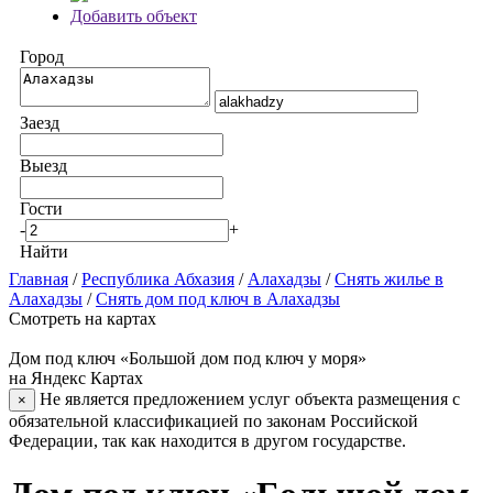
Добавить объект
Город
Заезд
Выезд
Гости
-
+
Найти
Главная
/
Республика Абхазия
/
Алахадзы
/
Снять жилье в
Алахадзы
/
Снять дом под ключ в Алахадзы
Смотреть на картах
Дом под ключ «Большой дом под ключ у моря»
на Яндекс Картах
Не является предложением услуг объекта размещения с
×
обязательной классификацией по законам Российской
Федерации, так как находится в другом государстве.