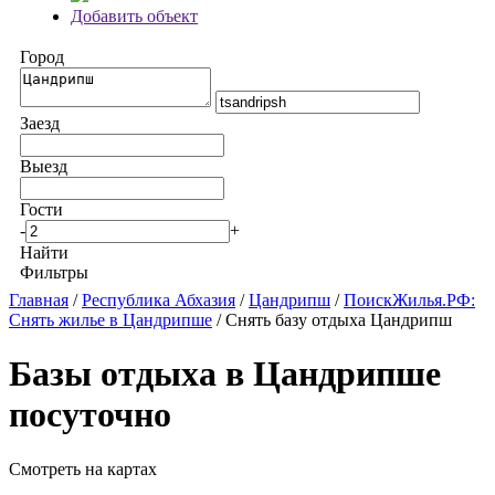
Добавить объект
Город
Заезд
Выезд
Гости
-
+
Найти
Фильтры
Главная
/
Республика Абхазия
/
Цандрипш
/
ПоискЖилья.РФ:
Снять жилье в Цандрипше
/ Снять базу отдыха Цандрипш
Базы отдыха в Цандрипше
посуточно
Смотреть на картах