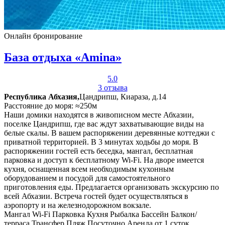
Онлайн бронирование
База отдыха «Amina»
5.0
3 отзыва
Республика Абхазия,
Цандрипш, Киараза, д.14
Расстояние до моря: ≈250м
Наши домики находятся в живописном месте Абхазии,
поселке Цандрипш, где вас ждут захватывающие виды на
белые скалы. В вашем распоряжении деревянные коттеджи с
приватной территорией. В 3 минутах ходьбы до моря. В
распоряжении гостей есть беседка, мангал, бесплатная
парковка и доступ к бесплатному Wi-Fi. На дворе имеется
кухня, оснащенная всем необходимым кухонным
оборудованием и посудой для самостоятельного
приготовления еды. Предлагается организовать экскурсию по
всей Абхазии. Встреча гостей будет осуществляться в
аэропорту и на железнодорожном вокзале.
Мангал
Wi-Fi
Парковка
Кухня
Рыбалка
Бассейн
Балкон/
терраса
Трансфер
Пляж
Посуточно
Аренда от 1 суток