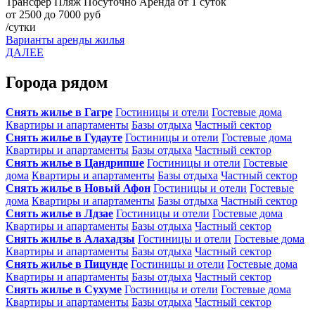
Трансфер
Пляж
Посуточно
Аренда от 1 суток
от 2500 до 7000 руб
/сутки
Варианты аренды жилья
ДАЛЕЕ
Города рядом
Снять жилье в Гагре
Гостиницы и отели
Гостевые дома
Квартиры и апартаменты
Базы отдыха
Частный сектор
Снять жилье в Гудауте
Гостиницы и отели
Гостевые дома
Квартиры и апартаменты
Базы отдыха
Частный сектор
Снять жилье в Цандрипше
Гостиницы и отели
Гостевые
дома
Квартиры и апартаменты
Базы отдыха
Частный сектор
Снять жилье в Новый Афон
Гостиницы и отели
Гостевые
дома
Квартиры и апартаменты
Базы отдыха
Частный сектор
Снять жилье в Лдзае
Гостиницы и отели
Гостевые дома
Квартиры и апартаменты
Базы отдыха
Частный сектор
Снять жилье в Алахадзы
Гостиницы и отели
Гостевые дома
Квартиры и апартаменты
Базы отдыха
Частный сектор
Снять жилье в Пицунде
Гостиницы и отели
Гостевые дома
Квартиры и апартаменты
Базы отдыха
Частный сектор
Снять жилье в Сухуме
Гостиницы и отели
Гостевые дома
Квартиры и апартаменты
Базы отдыха
Частный сектор