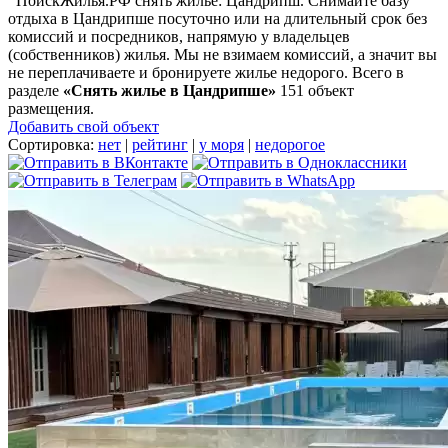
ПоискЖилья.РФ снять жилье: Цандрипш. Снимайте базу
отдыха в Цандрипше посуточно или на длительный срок без
комиссий и посредников, напрямую у владельцев
(собственников) жилья. Мы не взимаем комиссий, а значит вы
не переплачиваете и бронируете жилье недорого. Всего в
разделе
«Снять жилье в Цандрипше»
151 объект
размещения
.
Добавить свой объект
Сортировка:
нет
|
рейтинг
|
у моря
|
недорогое