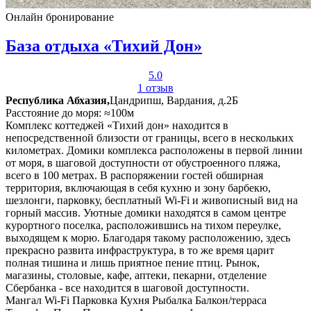
Онлайн бронирование
База отдыха «Тихий Дон»
5.0
1 отзыв
Республика Абхазия,
Цандрипш, Вардания, д.2Б
Расстояние до моря: ≈100м
Комплекс коттеджей «Тихий дон» находится в
непосредственной близости от границы, всего в нескольких
километрах. Домики комплекса расположены в первой линии
от моря, в шаговой доступности от обустроенного пляжа,
всего в 100 метрах. В распоряжении гостей обширная
территория, включающая в себя кухню и зону барбекю,
шезлонги, парковку, бесплатный Wi-Fi и живописный вид на
горный массив. Уютные домики находятся в самом центре
курортного поселка, расположившись на тихом переулке,
выходящем к морю. Благодаря такому расположению, здесь
прекрасно развита инфраструктура, в то же время царит
полная тишина и лишь приятное пение птиц. Рынок,
магазины, столовые, кафе, аптеки, пекарни, отделение
Сбербанка - все находится в шаговой доступности.
Мангал
Wi-Fi
Парковка
Кухня
Рыбалка
Балкон/терраса