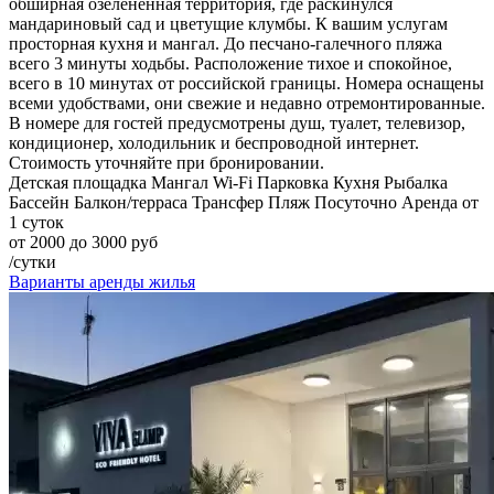
обширная озелененная территория, где раскинулся
мандариновый сад и цветущие клумбы. К вашим услугам
просторная кухня и мангал. До песчано-галечного пляжа
всего 3 минуты ходьбы. Расположение тихое и спокойное,
всего в 10 минутах от российской границы. Номера оснащены
всеми удобствами, они свежие и недавно отремонтированные.
В номере для гостей предусмотрены душ, туалет, телевизор,
кондиционер, холодильник и беспроводной интернет.
Стоимость уточняйте при бронировании.
Детская площадка
Мангал
Wi-Fi
Парковка
Кухня
Рыбалка
Бассейн
Балкон/терраса
Трансфер
Пляж
Посуточно
Аренда от
1 суток
от 2000 до 3000 руб
/сутки
Варианты аренды жилья