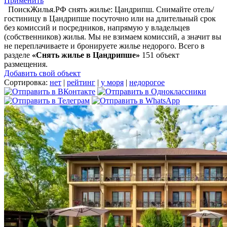
Применить
ПоискЖилья.РФ снять жилье: Цандрипш. Снимайте отель/
гостиницу в Цандрипше посуточно или на длительный срок
без комиссий и посредников, напрямую у владельцев
(собственников) жилья. Мы не взимаем комиссий, а значит вы
не переплачиваете и бронируете жилье недорого. Всего в
разделе
«Снять жилье в Цандрипше»
151 объект
размещения
.
Добавить свой объект
Сортировка:
нет
|
рейтинг
|
у моря
|
недорогое