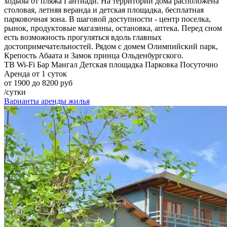
ходьбы от пляжа Гантиади. На территории дома расположена
столовая, летняя веранда и детская площадка, бесплатная
парковочная зона. В шаговой доступности - центр поселка,
рынок, продуктовые магазины, остановка, аптека. Перед сном
есть возможность прогуляться вдоль главных
достопримечательностей. Рядом с домем Олимпийский парк,
Крепость Абаата и Замок принца Ольденбургского.
ТВ
Wi-Fi
Бар
Мангал
Детская площадка
Парковка
Посуточно
Аренда от 1 суток
от 1900 до 8200 руб
/сутки
Варианты аренды жилья