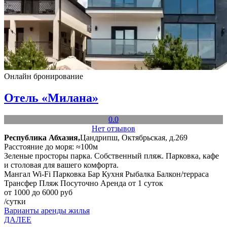
Онлайн бронирование
Отель «Милана»
0.0
Нет отзывов
Республика Абхазия,
Цандрипш, Октябрьская, д.269
Расстояние до моря: ≈100м
Зеленые просторы парка. Собственный пляж. Парковка, кафе
и столовая для вашего комфорта.
Мангал
Wi-Fi
Парковка
Бар
Кухня
Рыбалка
Балкон/терраса
Трансфер
Пляж
Посуточно
Аренда от 1 суток
от 1000 до 6000 руб
/сутки
Варианты аренды жилья
ДАЛЕЕ