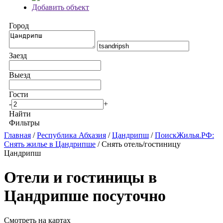
Добавить объект
Город
Заезд
Выезд
Гости
-
+
Найти
Фильтры
Главная
/
Республика Абхазия
/
Цандрипш
/
ПоискЖилья.РФ:
Снять жилье в Цандрипше
/ Снять отель/гостиницу
Цандрипш
Отели и гостиницы в
Цандрипше посуточно
Смотреть на картах