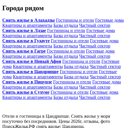
Города рядом
Снять жилье в Алахадзы
Гостиницы и отели
Гостевые дома
Квартиры и апартаменты
Базы отдыха
Частный сектор
Снять жилье в Лдзае
Гостиницы и отели
Гостевые дома
Квартиры и апартаменты
Базы отдыха
Частный сектор
Снять жилье в Гудауте
Гостиницы и отели
Гостевые дома
Квартиры и апартаменты
Базы отдыха
Частный сектор
Снять жилье в Гагре
Гостиницы и отели
Гостевые дома
Квартиры и апартаменты
Базы отдыха
Частный сектор
Снять жилье в Новый Афон
Гостиницы и отели
Гостевые
дома
Квартиры и апартаменты
Базы отдыха
Частный сектор
Снять жилье в Цандрипше
Гостиницы и отели
Гостевые
дома
Квартиры и апартаменты
Базы отдыха
Частный сектор
Снять жилье в Пицунде
Гостиницы и отели
Гостевые дома
Квартиры и апартаменты
Базы отдыха
Частный сектор
Снять жилье в Сухуме
Гостиницы и отели
Гостевые дома
Квартиры и апартаменты
Базы отдыха
Частный сектор
Отели и гостиницы в Цандрипше. Снять жилье у моря
посуточно без посредников. Цены 2026г, отзывы, фото
ПоискЖилья.РФ снять жилье: Цандрипш.