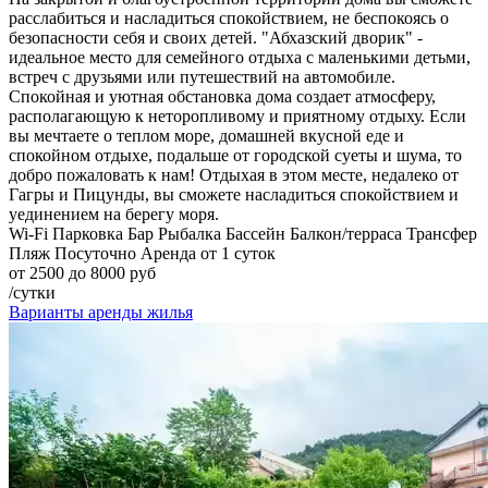
расслабиться и насладиться спокойствием, не беспокоясь о
безопасности себя и своих детей. "Абхазский дворик" -
идеальное место для семейного отдыха с маленькими детьми,
встреч с друзьями или путешествий на автомобиле.
Спокойная и уютная обстановка дома создает атмосферу,
располагающую к неторопливому и приятному отдыху. Если
вы мечтаете о теплом море, домашней вкусной еде и
спокойном отдыхе, подальше от городской суеты и шума, то
добро пожаловать к нам! Отдыхая в этом месте, недалеко от
Гагры и Пицунды, вы сможете насладиться спокойствием и
уединением на берегу моря.
Wi-Fi
Парковка
Бар
Рыбалка
Бассейн
Балкон/терраса
Трансфер
Пляж
Посуточно
Аренда от 1 суток
от 2500 до 8000 руб
/сутки
Варианты аренды жилья