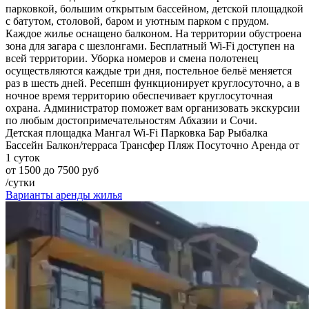
парковкой, большим открытым бассейном, детской площадкой
с батутом, столовой, баром и уютным парком с прудом.
Каждое жилье оснащено балконом. На территории обустроена
зона для загара с шезлонгами. Бесплатный Wi-Fi доступен на
всей территории. Уборка номеров и смена полотенец
осуществляются каждые три дня, постельное бельё меняется
раз в шесть дней. Ресепшн функционирует круглосуточно, а в
ночное время территорию обеспечивает круглосуточная
охрана. Администратор поможет вам организовать экскурсии
по любым достопримечательностям Абхазии и Сочи.
Детская площадка
Мангал
Wi-Fi
Парковка
Бар
Рыбалка
Бассейн
Балкон/терраса
Трансфер
Пляж
Посуточно
Аренда от
1 суток
от 1500 до 7500 руб
/сутки
Варианты аренды жилья