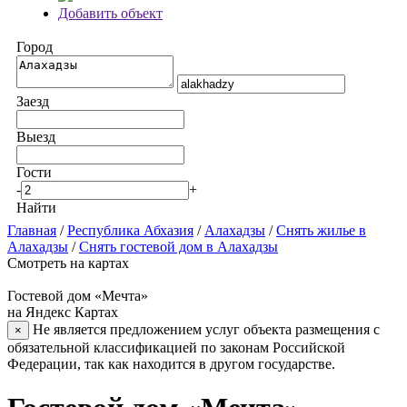
Добавить объект
Город
Заезд
Выезд
Гости
-
+
Найти
Главная
/
Республика Абхазия
/
Алахадзы
/
Снять жилье в
Алахадзы
/
Снять гостевой дом в Алахадзы
Смотреть на картах
Гостевой дом «Мечта»
на Яндекс Картах
Не является предложением услуг объекта размещения с
×
обязательной классификацией по законам Российской
Федерации, так как находится в другом государстве.