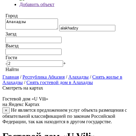
Добавить объект
Город
Заезд
Выезд
Гости
-
+
Найти
Главная
/
Республика Абхазия
/
Алахадзы
/
Снять жилье в
Алахадзы
/
Снять гостевой дом в Алахадзы
Смотреть на картах
Гостевой дом «U Vili»
на Яндекс Картах
Не является предложением услуг объекта размещения с
×
обязательной классификацией по законам Российской
Федерации, так как находится в другом государстве.