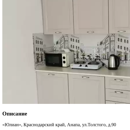
Описание
«Юлиан»,
Краснодарский край
,
Анапа
,
ул.Толстого, д.90