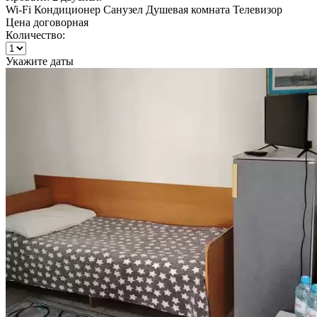
Wi-Fi
Кондиционер
Санузел
Душевая комната
Телевизор
Цена договорная
Количество:
Укажите даты