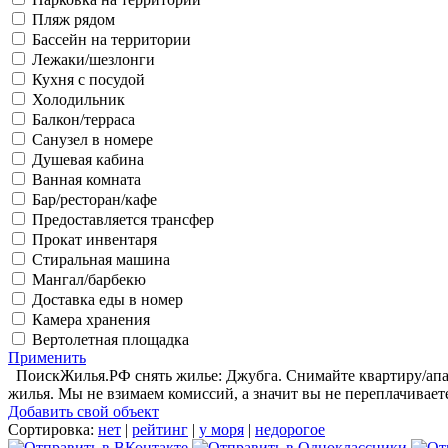
Пляж рядом
Бассейн на территории
Лежаки/шезлонги
Кухня с посудой
Холодильник
Балкон/терраса
Санузел в номере
Душевая кабина
Ванная комната
Бар/ресторан/кафе
Предоставляется трансфер
Прокат инвентаря
Стиральная машина
Мангал/барбекю
Доставка еды в номер
Камера хранения
Вертолетная площадка
Применить
ПоискЖилья.РФ снять жилье: Джубга. Снимайте квартиру/апар
жилья. Мы не взимаем комиссий, а значит вы не переплачивает
Добавить свой объект
Сортировка:
нет
|
рейтинг
|
у моря
|
недорогое