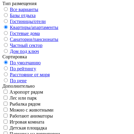
Тип размещения
Все варианты
Базы отдыха
Гостиницы/отели
Квартиры/апартаменты
Гостевые дома
Санатории/пансионаты
Частный сектор
Дом под ключ
Сортировка
По умолчанию
По рейтингу
Расстояние от моря
По цене
Дополнительно
Аэропорт рядом
Лес или парк
Рыбалка рядом
Можно с животными
Работают аниматоры
Игровая комната
Детская площадка
Парковка на территории