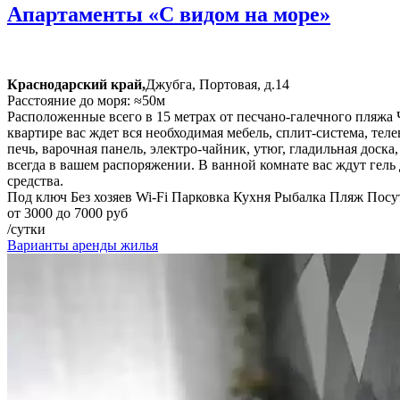
Апартаменты «С видом на море»
Краснодарский край,
Джубга, Портовая, д.14
Расстояние до моря: ≈50м
Расположенные всего в 15 метрах от песчано-галечного пляжа 
квартире вас ждет вся необходимая мебель, сплит-система, те
печь, варочная панель, электро-чайник, утюг, гладильная дос
всегда в вашем распоряжении. В ванной комнате вас ждут гель
средства.
Под ключ
Без хозяев
Wi-Fi
Парковка
Кухня
Рыбалка
Пляж
Посу
от 3000 до 7000 руб
/сутки
Варианты аренды жилья