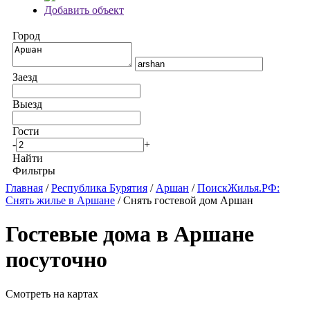
Добавить объект
Город
Заезд
Выезд
Гости
-
+
Найти
Фильтры
Главная
/
Республика Бурятия
/
Аршан
/
ПоискЖилья.РФ:
Снять жилье в Аршане
/ Снять гостевой дом Аршан
Гостевые дома в Аршане
посуточно
Смотреть на картах