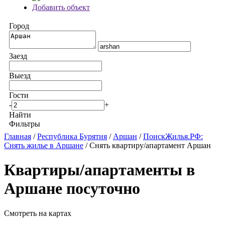
Добавить объект
Город
Заезд
Выезд
Гости
-
+
Найти
Фильтры
Главная
/
Республика Бурятия
/
Аршан
/
ПоискЖилья.РФ:
Снять жилье в Аршане
/ Снять квартиру/апартамент Аршан
Квартиры/апартаменты в
Аршане посуточно
Смотреть на картах