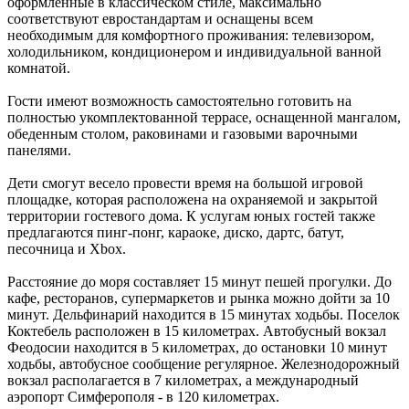
оформленные в классическом стиле, максимально
соответствуют евростандартам и оснащены всем
необходимым для комфортного проживания: телевизором,
холодильником, кондиционером и индивидуальной ванной
комнатой.
Гости имеют возможность самостоятельно готовить на
полностью укомплектованной террасе, оснащенной мангалом,
обеденным столом, раковинами и газовыми варочными
панелями.
Дети смогут весело провести время на большой игровой
площадке, которая расположена на охраняемой и закрытой
территории гостевого дома. К услугам юных гостей также
предлагаются пинг-понг, караоке, диско, дартс, батут,
песочница и Xbox.
Расстояние до моря составляет 15 минут пешей прогулки. До
кафе, ресторанов, супермаркетов и рынка можно дойти за 10
минут. Дельфинарий находится в 15 минутах ходьбы. Поселок
Коктебель расположен в 15 километрах. Автобусный вокзал
Феодосии находится в 5 километрах, до остановки 10 минут
ходьбы, автобусное сообщение регулярное. Железнодорожный
вокзал располагается в 7 километрах, а международный
аэропорт Симферополя - в 120 километрах.