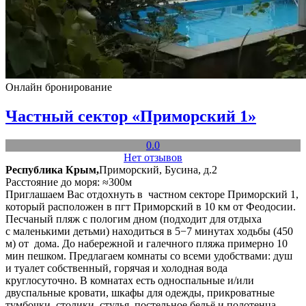
Онлайн бронирование
Частный сектор «Приморский 1»
0.0
Нет отзывов
Республика Крым,
Приморский, Бусина, д.2
Расстояние до моря: ≈300м
Приглашаем Вас отдохнуть в частном секторе Приморский 1,
который расположен в пгт Приморский в 10 км от Феодосии.
Песчаный пляж с пологим дном (подходит для отдыха
с маленькими детьми) находиться в 5−7 минутах ходьбы (450
м) от дома. До набережной и галечного пляжа примерно 10
мин пешком. Предлагаем комнаты со всеми удобствами: душ
и туалет собственный, горячая и холодная вода
круглосуточно. В комнатах есть односпальные и/или
двуспальные кровати, шкафы для одежды, прикроватные
тумбочки, столики, стулья, постельное бельё и полотенца.