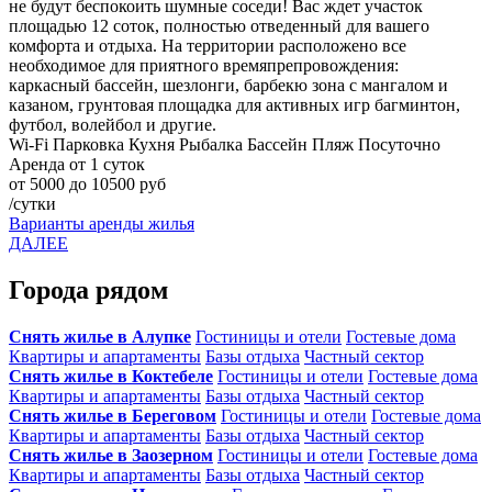
не будут беспокоить шумные соседи! Вас ждет участок
площадью 12 соток, полностью отведенный для вашего
комфорта и отдыха. На территории расположено все
необходимое для приятного времяпрепровождения:
каркасный бассейн, шезлонги, барбекю зона с мангалом и
казаном, грунтовая площадка для активных игр багминтон,
футбол, волейбол и другие.
Wi-Fi
Парковка
Кухня
Рыбалка
Бассейн
Пляж
Посуточно
Аренда от 1 суток
от 5000 до 10500 руб
/сутки
Варианты аренды жилья
ДАЛЕЕ
Города рядом
Снять жилье в Алупке
Гостиницы и отели
Гостевые дома
Квартиры и апартаменты
Базы отдыха
Частный сектор
Снять жилье в Коктебеле
Гостиницы и отели
Гостевые дома
Квартиры и апартаменты
Базы отдыха
Частный сектор
Снять жилье в Береговом
Гостиницы и отели
Гостевые дома
Квартиры и апартаменты
Базы отдыха
Частный сектор
Снять жилье в Заозерном
Гостиницы и отели
Гостевые дома
Квартиры и апартаменты
Базы отдыха
Частный сектор