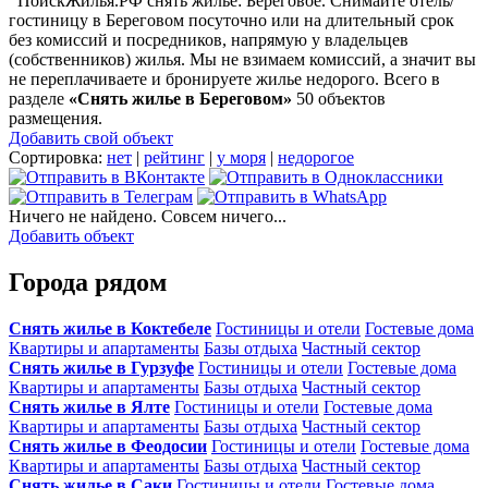
ПоискЖилья.РФ снять жилье: Береговое. Снимайте отель/
гостиницу в Береговом посуточно или на длительный срок
без комиссий и посредников, напрямую у владельцев
(собственников) жилья. Мы не взимаем комиссий, а значит вы
не переплачиваете и бронируете жилье недорого. Всего в
разделе
«Снять жилье в Береговом»
50 объектов
размещения
.
Добавить свой объект
Сортировка:
нет
|
рейтинг
|
у моря
|
недорогое
Ничего не найдено. Совсем ничего...
Добавить объект
Города рядом
Снять жилье в Коктебеле
Гостиницы и отели
Гостевые дома
Квартиры и апартаменты
Базы отдыха
Частный сектор
Снять жилье в Гурзуфе
Гостиницы и отели
Гостевые дома
Квартиры и апартаменты
Базы отдыха
Частный сектор
Снять жилье в Ялте
Гостиницы и отели
Гостевые дома
Квартиры и апартаменты
Базы отдыха
Частный сектор
Снять жилье в Феодосии
Гостиницы и отели
Гостевые дома
Квартиры и апартаменты
Базы отдыха
Частный сектор
Снять жилье в Саки
Гостиницы и отели
Гостевые дома