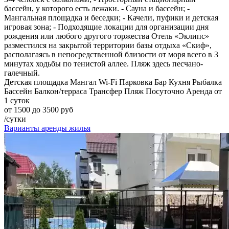
бассейн, у которого есть лежаки. - Сауна и бассейн; -
Мангальная площадка и беседки; - Качели, пуфики и детская
игровая зона; - Подходящие локации для организации дня
рождения или любого другого торжества Отель «Эклипс»
разместился на закрытой территории базы отдыха «Скиф»,
располагаясь в непосредственной близости от моря всего в 3
минутах ходьбы по тенистой аллее. Пляж здесь песчано-
галечный.
Детская площадка
Мангал
Wi-Fi
Парковка
Бар
Кухня
Рыбалка
Бассейн
Балкон/терраса
Трансфер
Пляж
Посуточно
Аренда от
1 суток
от 1500 до 3500 руб
/сутки
Варианты аренды жилья