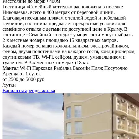
Расстояние до моря: ≈400м
Гостиница «Семейный коттедж» расположена в поселке
Николаевка, всего в 400 метрах от береговой линии.
Благодаря песчаным пляжам с теплой водой и небольшой
глубиной, гостиница предлагает прекрасные условия для
семейного отдыха с детьми по доступной цене в Крыму. В
гостинице «Семейный коттедж» у моря гости могут выбрать
2-х местные номера площадью 15 квадратных метров.
Каждый номер оснащен холодильником, электрочайником,
феном, двумя полотенцами на каждого гостя, кондиционером,
спутниковым ТВ, Wi-Fi, сейфом, душем, умывальником и
туалетом. В 3-х местных номерах (18 кв.
Мангал
Wi-Fi
Парковка
Рыбалка
Бассейн
Пляж
Посуточно
Аренда от 1 суток
от 2500 до 5000 руб
/сутки
Варианты аренды жилья