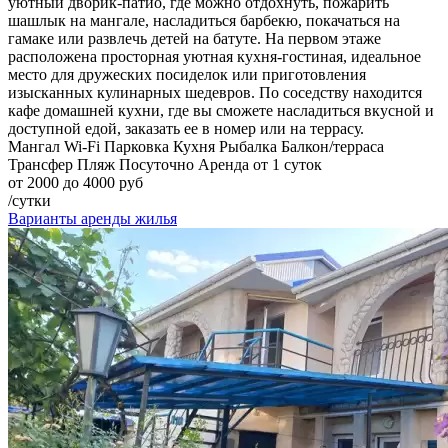
уютный дворик-патио, где можно отдохнуть, пожарить
шашлык на мангале, насладиться барбекю, покачаться на
гамаке или развлечь детей на батуте. На первом этаже
расположена просторная уютная кухня-гостиная, идеальное
место для дружеских посиделок или приготовления
изысканных кулинарных шедевров. По соседству находится
кафе домашней кухни, где вы сможете насладиться вкусной и
доступной едой, заказать ее в номер или на террасу.
Мангал
Wi-Fi
Парковка
Кухня
Рыбалка
Балкон/терраса
Трансфер
Пляж
Посуточно
Аренда от 1 суток
от 2000 до 4000 руб
/сутки
Варианты аренды жилья