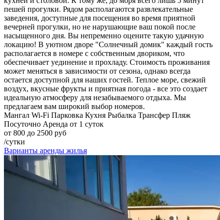
кухней и столовой. К тому же, до моря всего лишь 5 минут
пешей прогулки. Рядом располагаются развлекательные
заведения, доступные для посещения во время приятной
вечерней прогулки, но не нарушающие ваш покой после
насыщенного дня. Вы непременно оцените такую удачную
локацию! В уютном дворе "Солнечный домик" каждый гость
располагается в номере с собственным двориком, что
обеспечивает уединение и прохладу. Стоимость проживания
может меняться в зависимости от сезона, однако всегда
остается доступной для наших гостей. Теплое море, свежий
воздух, вкусные фрукты и приятная погода - все это создает
идеальную атмосферу для незабываемого отдыха. Мы
предлагаем вам широкий выбор номеров.
Мангал
Wi-Fi
Парковка
Кухня
Рыбалка
Трансфер
Пляж
Посуточно
Аренда от 1 суток
от 800 до 2500 руб
/сутки
Варианты аренды жилья