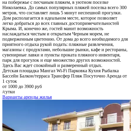
на побережье с песчаным пляжем, в уютном поселке
Николаевка. До самых популярных пляжей поселка всего 300
метров, что составляет лишь 5 минут неспешной прогулки.
Дом располагается в идеальном месте, которое позволяет
легко добраться до всех главных достопримечательностей
Крыма. И, конечно же, гостей манит возможность
наслаждаться чистым и открытым Черным морем, не
подверженным цветению. От дома до всего необходимого для
приятного отдыха рукой подать: пляжные развлечения,
магазины с продуктами, небольшие рынки, кафе и рестораны,
сувенирные лавки и пункты проката пляжного инвентаря,
парк для прогулок и еще множество других возможностей.
Здесь Вас ждет спокойный и размеренный отдых.
Детская площадка
Мангал
Wi-Fi
Парковка
Кухня
Рыбалка
Бассейн
Балкон/терраса
Трансфер
Пляж
Посуточно
Аренда от
1 суток
от 1000 до 3900 руб
/сутки
Варианты аренды жилья