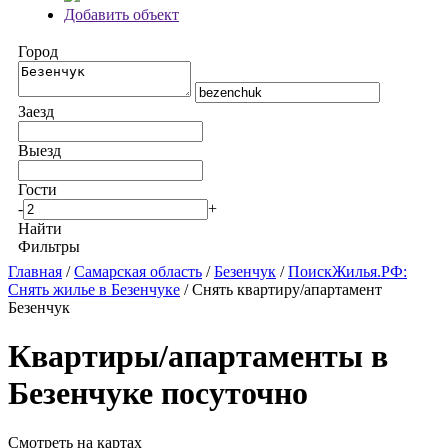
Добавить объект
Город
Заезд
Выезд
Гости
-
+
Найти
Фильтры
Главная
/
Самарская область
/
Безенчук
/
ПоискЖилья.РФ:
Снять жилье в Безенчуке
/ Снять квартиру/апартамент
Безенчук
Квартиры/апартаменты в
Безенчуке посуточно
Смотреть на картах