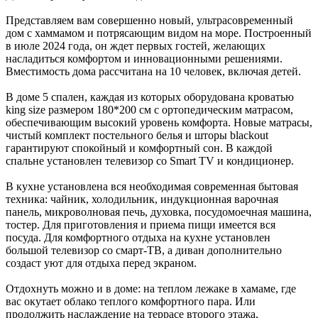
Представляем вам совершенно новый, ультрасовременный
дом с хаммамом и потрясающим видом на море. Построенный
в июле 2024 года, он ждет первых гостей, желающих
насладиться комфортом и инновационными решениями.
Вместимость дома рассчитана на 10 человек, включая детей.
В доме 5 спален, каждая из которых оборудована кроватью
king size размером 180*200 см с ортопедическим матрасом,
обеспечивающим высокий уровень комфорта. Новые матрасы,
чистый комплект постельного белья и шторы blackout
гарантируют спокойный и комфортный сон. В каждой
спальне установлен телевизор со Smart TV и кондиционер.
В кухне установлена вся необходимая современная бытовая
техника: чайник, холодильник, индукционная варочная
панель, микроволновая печь, духовка, посудомоечная машина,
тостер. Для приготовления и приема пищи имеется вся
посуда. Для комфортного отдыха на кухне установлен
большой телевизор со смарт-ТВ, а диван дополнительно
создаст уют для отдыха перед экраном.
Отдохнуть можно и в доме: на теплом лежаке в хамаме, где
вас окутает облако теплого комфортного пара. Или
продолжить наслаждение на террасе второго этажа,