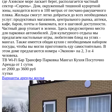
где Азовское море ласкает берег, располагается частный
сектор «Сирень». Дом, окруженный тишиной курортной
зоны, находится всего в 100 метрах от песчано-ракушечного
пляжа. Жильцы смогут легко добраться до всех необходимых
услуг: продуктовых магазинов, центрального рынка, аптеки,
кафе, баров, почты и банкомата, все в шаговой доступности.
Частный двор утопает в зелени. Здесь предусмотрено место
для парковки автомобилей. Для культурного отдыха мы
предлагаем настольные игры, любителям блюд на углях -
мангал. Также имеется общая кухня с необходимым набором
посуды, чтобы вы могли приготовить еду самостоятельно. В
этом доме предлагаются номера «Эконом» на 2, 3 и 4
человека.
ТВ
Wi-Fi
Бар
Трансфер
Парковка
Мангал
Кухня
Посуточно
Аренда от 1 суток
от 2000 до 3600 руб
/сутки
Варианты аренды жилья