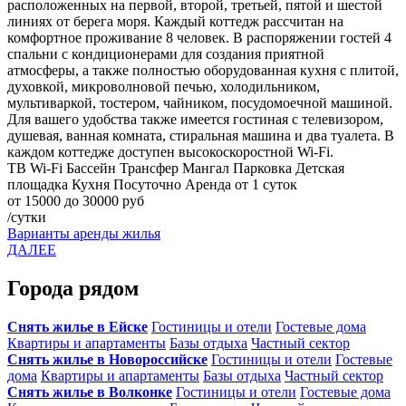
расположенных на первой, второй, третьей, пятой и шестой
линиях от берега моря. Каждый коттедж рассчитан на
комфортное проживание 8 человек. В распоряжении гостей 4
спальни с кондиционерами для создания приятной
атмосферы, а также полностью оборудованная кухня с плитой,
духовкой, микроволновой печью, холодильником,
мультиваркой, тостером, чайником, посудомоечной машиной.
Для вашего удобства также имеется гостиная с телевизором,
душевая, ванная комната, стиральная машина и два туалета. В
каждом коттедже доступен высокоскоростной Wi-Fi.
ТВ
Wi-Fi
Бассейн
Трансфер
Мангал
Парковка
Детская
площадка
Кухня
Посуточно
Аренда от 1 суток
от 15000 до 30000 руб
/сутки
Варианты аренды жилья
ДАЛЕЕ
Города рядом
Снять жилье в Ейске
Гостиницы и отели
Гостевые дома
Квартиры и апартаменты
Базы отдыха
Частный сектор
Снять жилье в Новороссийске
Гостиницы и отели
Гостевые
дома
Квартиры и апартаменты
Базы отдыха
Частный сектор
Снять жилье в Волконке
Гостиницы и отели
Гостевые дома