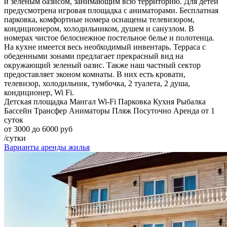
и зеленым оазисом, занимающим всю территорию. Для детей
предусмотрена игровая площадка с аниматорами. Бесплатная
парковка, комфортные номера оснащены телевизором,
кондиционером, холодильником, душем и санузлом. В
номерах чистое белоснежное постельное белье и полотенца.
На кухне имеется весь необходимый инвентарь. Терраса с
обеденными зонами предлагает прекрасный вид на
окружающий зеленый оазис. Также наш частный сектор
предоставляет эконом комнаты. В них есть кровати,
телевизор, холодильник, тумбочка, 2 туалета, 2 душа,
кондиционер, Wi Fi.
Детская площадка
Мангал
Wi-Fi
Парковка
Кухня
Рыбалка
Бассейн
Трансфер
Аниматоры
Пляж
Посуточно
Аренда от 1
суток
от 3000 до 6000 руб
/сутки
Варианты аренды жилья