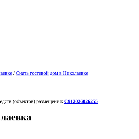
лаевке
/
Снять гостевой дом в Николаевке
дств (объектов) размещения:
С912026026255
олаевка