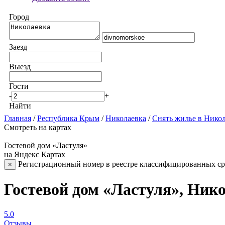
Город
Заезд
Выезд
Гости
-
+
Найти
Главная
/
Республика Крым
/
Николаевка
/
Снять жилье в Нико
Смотреть на картах
Гостевой дом «Ластуля»
на Яндекс Картах
Регистрационный номер в реестре классифицированных сре
×
Гостевой дом «Ластуля», Ник
5.0
Отзывы