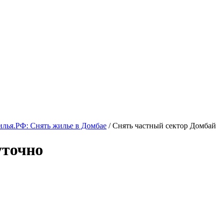
лья.РФ: Снять жилье в Домбае
/ Снять частный сектор Домбай
уточно