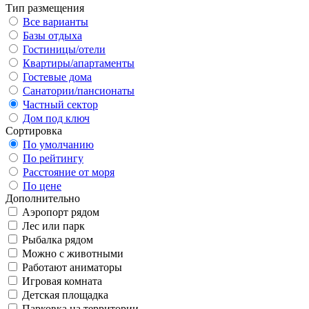
Тип размещения
Все варианты
Базы отдыха
Гостиницы/отели
Квартиры/апартаменты
Гостевые дома
Санатории/пансионаты
Частный сектор
Дом под ключ
Сортировка
По умолчанию
По рейтингу
Расстояние от моря
По цене
Дополнительно
Аэропорт рядом
Лес или парк
Рыбалка рядом
Можно с животными
Работают аниматоры
Игровая комната
Детская площадка
Парковка на территории