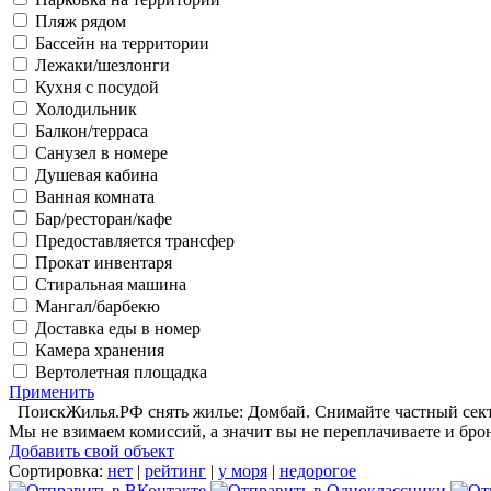
Пляж рядом
Бассейн на территории
Лежаки/шезлонги
Кухня с посудой
Холодильник
Балкон/терраса
Санузел в номере
Душевая кабина
Ванная комната
Бар/ресторан/кафе
Предоставляется трансфер
Прокат инвентаря
Стиральная машина
Мангал/барбекю
Доставка еды в номер
Камера хранения
Вертолетная площадка
Применить
ПоискЖилья.РФ снять жилье: Домбай. Снимайте частный сектор
Мы не взимаем комиссий, а значит вы не переплачиваете и бро
Добавить свой объект
Сортировка:
нет
|
рейтинг
|
у моря
|
недорогое