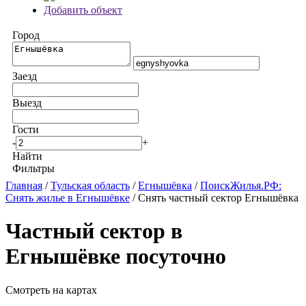
Добавить объект
Город
Заезд
Выезд
Гости
-
+
Найти
Фильтры
Главная
/
Тульская область
/
Егнышёвка
/
ПоискЖилья.РФ:
Снять жилье в Егнышёвке
/ Снять частный сектор Егнышёвка
Частный сектор в
Егнышёвке посуточно
Смотреть на картах