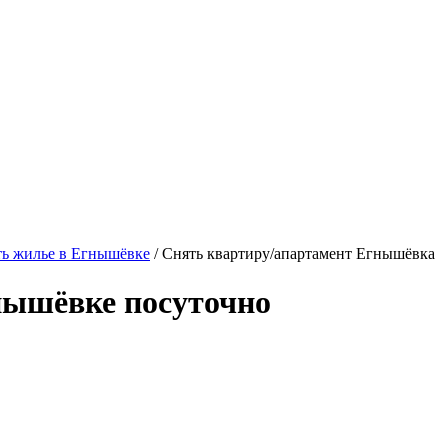
ь жилье в Егнышёвке
/ Снять квартиру/апартамент Егнышёвка
нышёвке посуточно