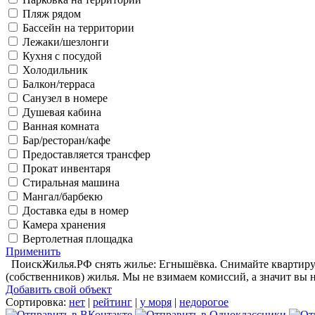
Пляж рядом
Бассейн на территории
Лежаки/шезлонги
Кухня с посудой
Холодильник
Балкон/терраса
Санузел в номере
Душевая кабина
Ванная комната
Бар/ресторан/кафе
Предоставляется трансфер
Прокат инвентаря
Стиральная машина
Мангал/барбекю
Доставка еды в номер
Камера хранения
Вертолетная площадка
Применить
ПоискЖилья.РФ снять жилье: Егнышёвка. Снимайте квартиру/а
(собственников) жилья. Мы не взимаем комиссий, а значит вы 
Добавить свой объект
Сортировка:
нет
|
рейтинг
|
у моря
|
недорогое