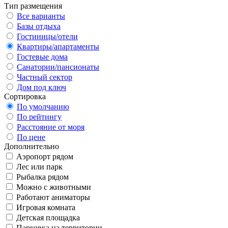
Тип размещения
Все варианты
Базы отдыха
Гостиницы/отели
Квартиры/апартаменты
Гостевые дома
Санатории/пансионаты
Частный сектор
Дом под ключ
Сортировка
По умолчанию
По рейтингу
Расстояние от моря
По цене
Дополнительно
Аэропорт рядом
Лес или парк
Рыбалка рядом
Можно с животными
Работают аниматоры
Игровая комната
Детская площадка
Парковка на территории