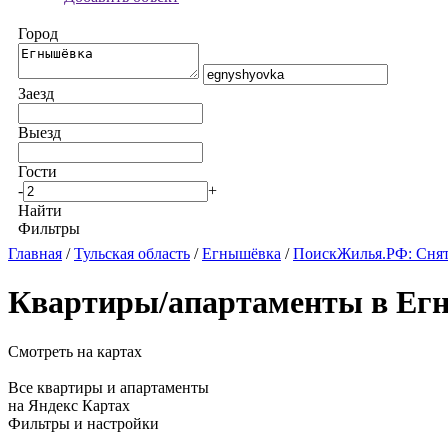
Город
Заезд
Выезд
Гости
-
+
Найти
Фильтры
Главная
/
Тульская область
/
Егнышёвка
/
ПоискЖилья.РФ: Снят
Квартиры/апартаменты в Ег
Смотреть на картах
Все квартиры и апартаменты
на Яндекс Картах
Фильтры и настройки