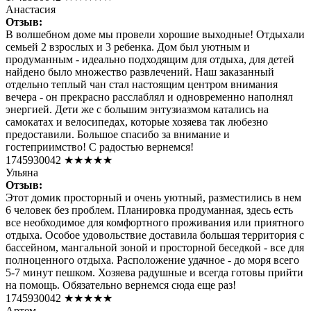
Анастасия
Отзыв:
В волшебном доме мы провели хорошие выходные! Отдыхали
семьей 2 взрослых и 3 ребенка. Дом был уютным и
продуманным - идеально подходящим для отдыха, для детей
найдено было множество развлечений. Наш заказанный
отдельно теплый чан стал настоящим центром внимания
вечера - он прекрасно расслаблял и одновременно наполнял
энергией. Дети же с большим энтузиазмом катались на
самокатах и велосипедах, которые хозяева так любезно
предоставили. Большое спасибо за внимание и
гостеприимство! С радостью вернемся!
1745930042
★★★★★
Ульяна
Отзыв:
Этот домик просторный и очень уютный, разместились в нем
6 человек без проблем. Планировка продуманная, здесь есть
все необходимое для комфортного проживания или приятного
отдыха. Особое удовольствие доставила большая территория с
бассейном, мангальной зоной и просторной беседкой - все для
полноценного отдыха. Расположение удачное - до моря всего
5-7 минут пешком. Хозяева радушные и всегда готовы прийти
на помощь. Обязательно вернемся сюда еще раз!
1745930042
★★★★★
Артем