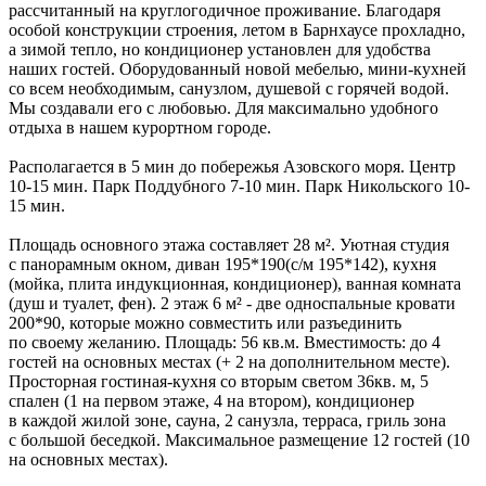
рассчитанный на круглогодичное проживание. Благодаря
особой конструкции строения, летом в Барнхаусе прохладно,
а зимой тепло, но кондиционер установлен для удобства
наших гостей. Оборудованный новой мебелью, мини-кухней
со всем необходимым, санузлом, душевой с горячей водой.
Мы создавали его с любовью. Для максимально удобного
отдыха в нашем курортном городе.
Располагается в 5 мин до побережья Азовского моря. Центр
10-15 мин. Парк Поддубного 7-10 мин. Парк Никольского 10-
15 мин.
Площадь основного этажа составляет 28 м². Уютная студия
с панорамным окном, диван 195*190(с/м 195*142), кухня
(мойка, плита индукционная, кондиционер), ванная комната
(душ и туалет, фен). 2 этаж 6 м² - две односпальные кровати
200*90, которые можно совместить или разъединить
по своему желанию. Площадь: 56 кв.м. Вместимость: до 4
гостей на основных местах (+ 2 на дополнительном месте).
Просторная гостиная-кухня со вторым светом 36кв. м, 5
спален (1 на первом этаже, 4 на втором), кондиционер
в каждой жилой зоне, сауна, 2 санузла, терраса, гриль зона
с большой беседкой. Максимальное размещение 12 гостей (10
на основных местах).