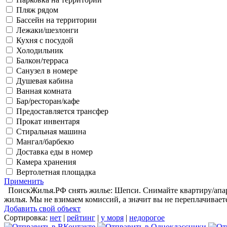
Пляж рядом
Бассейн на территории
Лежаки/шезлонги
Кухня с посудой
Холодильник
Балкон/терраса
Санузел в номере
Душевая кабина
Ванная комната
Бар/ресторан/кафе
Предоставляется трансфер
Прокат инвентаря
Стиральная машина
Мангал/барбекю
Доставка еды в номер
Камера хранения
Вертолетная площадка
Применить
ПоискЖилья.РФ снять жилье: Шепси. Снимайте квартиру/апарт
жилья. Мы не взимаем комиссий, а значит вы не переплачивает
Добавить свой объект
Сортировка:
нет
|
рейтинг
|
у моря
|
недорогое