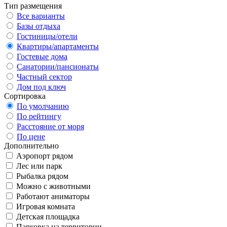
Тип размещения
Все варианты
Базы отдыха
Гостиницы/отели
Квартиры/апартаменты
Гостевые дома
Санатории/пансионаты
Частный сектор
Дом под ключ
Сортировка
По умолчанию
По рейтингу
Расстояние от моря
По цене
Дополнительно
Аэропорт рядом
Лес или парк
Рыбалка рядом
Можно с животными
Работают аниматоры
Игровая комната
Детская площадка
Парковка на территории