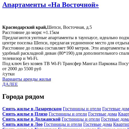
Апартаменты «На Восточной»
Краснодарский край,
Шепси, Восточная, д.5
Расстояние до моря: ≈1.15км
Предлагаются уютные апартаменты в таунхаусе, идеально подхо
центре поселка Шепси, предлагая уединенное место для отдыха 
Расстояние до пляжа составляет 900 метров. Эти апартаменты вм
удобный раскладной диван (80*190) для дополнительного спаль
телевизор и Wi-Fi.
Под ключ
Без хозяев
ТВ
Wi-Fi
Трансфер
Мангал
Парковка
Посу
от 2000 до 5500 руб
/сутки
Варианты аренды жилья
ДАЛЕЕ
Города рядом
Снять жилье в Лазаревском
Гостиницы и отели
Гостевые дом
Снять жилье в Пляхо
Гостиницы и отели
Гостевые дома
Квар
Снять жилье в Должанской
Гостиницы и отели
Гостевые дом
Снять жилье в Лоо
Гостиницы и отели
Гостевые дома
Кварти