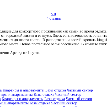
5.0
4 отзыва
дящие для комфортного проживания как семей во время отдыха, 
от городской жизни и ее шума. Здесь есть возможность оставить
ещают до шести гостей. В распоряжении гостей: кровать king siz
ного места. Новое постельное белье обеспечено. В комнате такж
точно
Аренда от 1 суток
а
Квартиры и апартаменты
Базы отдыха
Частный сектор
тиры и апартаменты
Базы отдыха
Частный сектор
а
Квартиры и апартаменты
Базы отдыха
Частный сектор
ры и апартаменты
Базы отдыха
Частный сектор