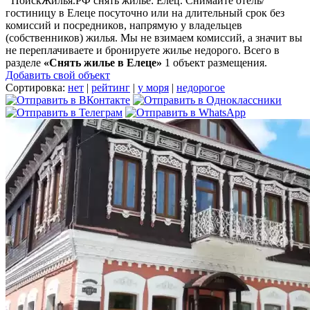
ПоискЖилья.РФ снять жилье: Елец. Снимайте отель/
гостиницу в Елеце посуточно или на длительный срок без
комиссий и посредников, напрямую у владельцев
(собственников) жилья. Мы не взимаем комиссий, а значит вы
не переплачиваете и бронируете жилье недорого. Всего в
разделе
«Снять жилье в Елеце»
1 объект размещения
.
Добавить свой объект
Сортировка:
нет
|
рейтинг
|
у моря
|
недорогое